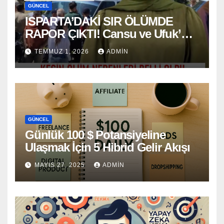
GÜNCEL
ISPARTA’DAKİ SIR ÖLÜMDE
RAPOR ÇIKTI! Cansu ve Ufuk’un
Kesin Ölüm Nedeni Belli Oldu
TEMMUZ 1, 2026
ADMIN
GÜNCEL
Günlük 100 $ Potansiyeline
Ulaşmak İçin 5 Hibrid Gelir Akışı
MAYIS 27, 2025
ADMIN