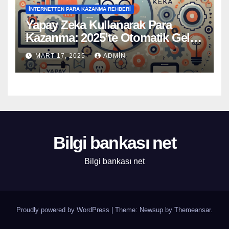
İNTERNETTEN PARA KAZANMA REHBERI
Yapay Zeka Kullanarak Para
Kazanma: 2025’te Otomatik Gelir
Elde Etme Yöntemleri
MART 17, 2025
ADMIN
Bilgi bankası net
Bilgi bankası net
Proudly powered by WordPress
|
Theme: Newsup by
Themeansar
.