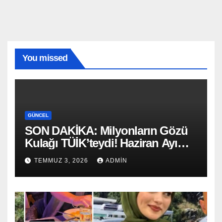
You missed
GÜNCEL
SON DAKİKA: Milyonların Gözü
Kulağı TÜİK’teydi! Haziran Ayı
Enflasyonu Açıklandı: Memur ve
TEMMUZ 3, 2026
ADMIN
Emekli Zammı Netleşti!